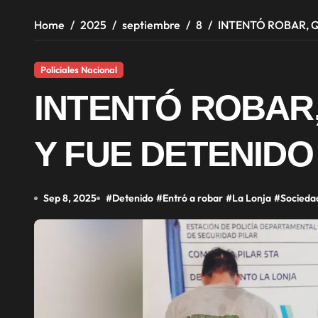
Home
2025
septiembre
8
INTENTÓ ROBAR, 
Policiales Nacional
INTENTÓ ROBAR
Y FUE DETENIDO
Sep 8, 2025
#
Detenido
#
Entró a robar
#
La Lonja
#
Socieda