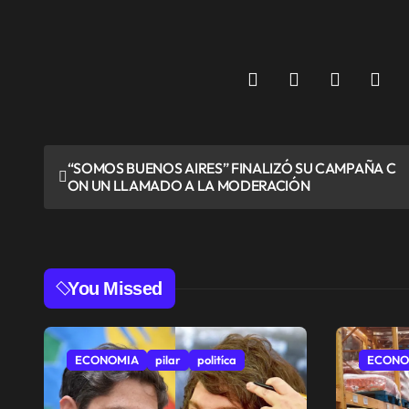
N
“SOMOS BUENOS AIRES” FINALIZÓ SU CAMPAÑA C
ON UN LLAMADO A LA MODERACIÓN
a
v
e
You Missed
g
a
ECONOMIA
pilar
politíca
ECONO
c