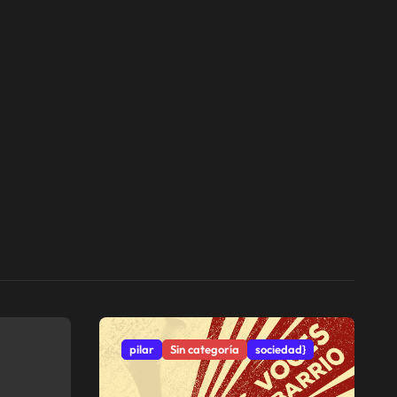
pilar
Sin categoría
sociedad}