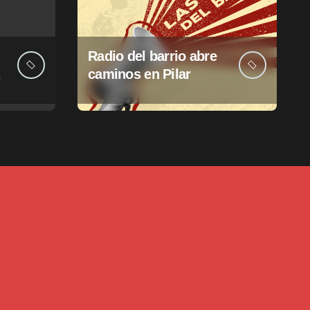
Radio del barrio abre
caminos en Pilar