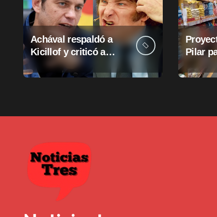
i
ó
Achával respaldó a
Proyect
n
Kicillof y criticó a
Pilar p
d
Milei
suba d
munici
e
e
n
t
r
a
d