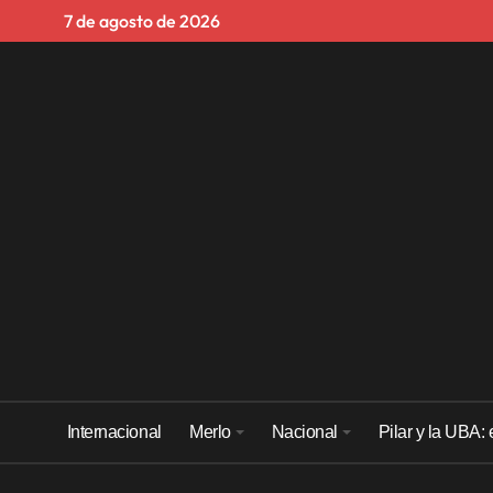
Skip
7 de agosto de 2026
to
content
Internacional
Merlo
Nacional
Pilar y la UBA: