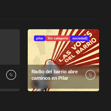
pilar
Sin categoría
sociedad}
Radio del barrio abre
caminos en Pilar