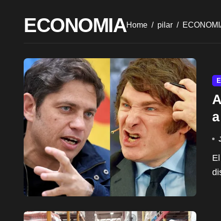
ECONOMIA
Home
pilar
ECONOMI
E
A
a
El intendente de Pilar, Federico Achával, se refirió al
di