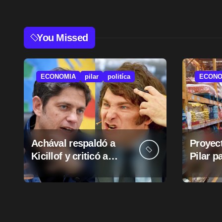
You Missed
ECONOMIA
pilar
politíca
ECONO
Achával respaldó a
Proyect
Kicillof y criticó a
Pilar p
Milei
suba d
munici