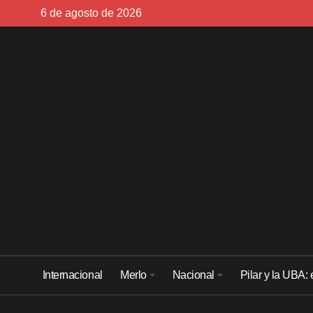
Skip
6 de agosto de 2026
to
content
Internacional
Merlo
Nacional
Pilar y la UBA: