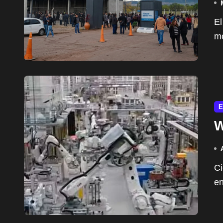
El Parque Industrial de Pilar atraviesa su peor
mo
E
W
Cierre de la planta de Whirlpool en Pilar: 220 familias
en