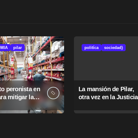
MIA
pilar
politíca
sociedad}
o peronista en
La mansión de Pilar,
ara mitigar la
otra vez en la Justicia
e tasas
pales