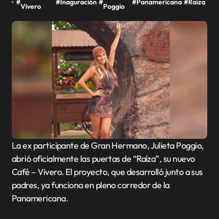
#
#
Inaguración
#
#
Panamericana
#
Raíza
Vivero
Poggio
La ex participante de Gran Hermano, Julieta Poggio,
abrió oficialmente las puertas de “Raíza”, su nuevo
Café – Vivero. El proyecto, que desarrolló junto a sus
padres, ya funciona en pleno corredor de la
Panamericana.