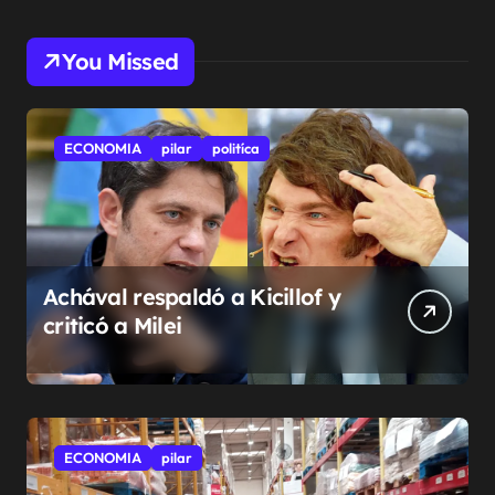
You Missed
ECONOMIA
pilar
politíca
Achával respaldó a Kicillof y
criticó a Milei
ECONOMIA
pilar