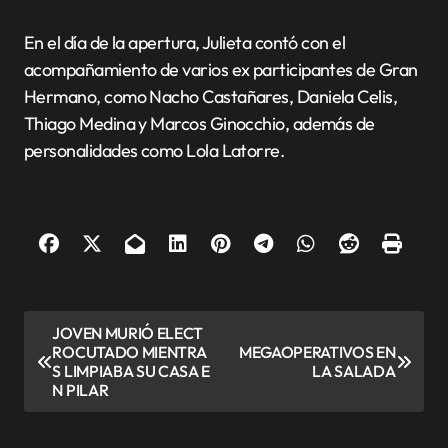
En el día de la apertura, Julieta contó con el
acompañamiento de varios ex participantes de Gran
Hermano, como Nacho Castañares, Daniela Celis,
Thiago Medina y Marcos Ginocchio, además de
personalidades como Lola Latorre.
N
JOVEN MURIÓ ELECT
ROCUTADO MIENTRA
MEGAOPERATIVOS EN
a
S LIMPIABA SU CASA E
LA SALADA
v
N PILAR
e