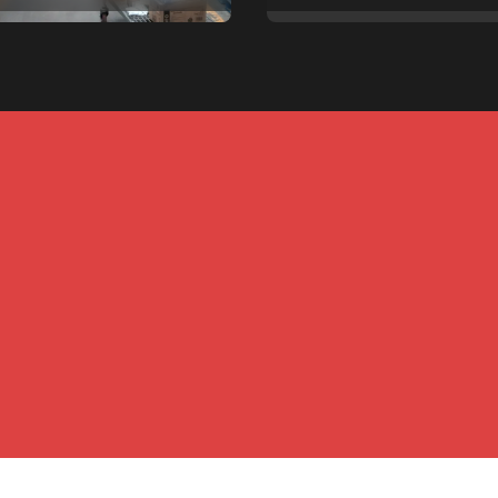
pales
Copyright © All rights reserved
|
Newspaperup
by
Themeansar
.