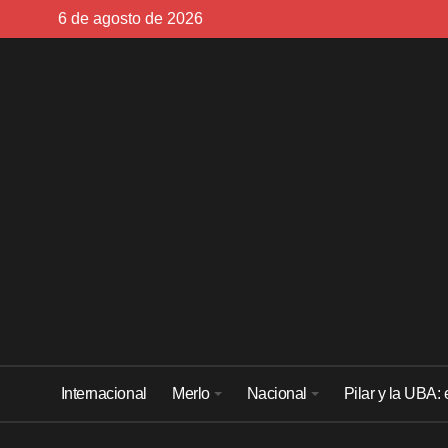
Skip
6 de agosto de 2026
to
content
Internacional
Merlo
Nacional
Pilar y la UBA: