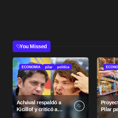
You Missed
ECONOMIA
pilar
politíca
ECONO
Achával respaldó a
Proyect
Kicillof y criticó a
Pilar p
Milei
suba d