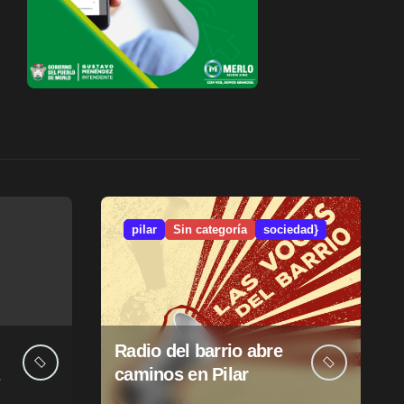
pilar
Sin categoría
sociedad}
Radio del barrio abre
caminos en Pilar