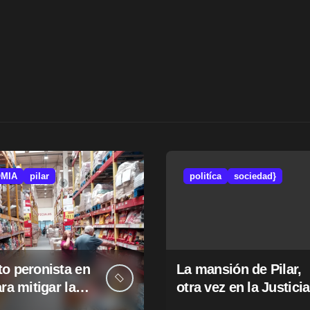
MIA
pilar
politíca
sociedad}
o peronista en
La mansión de Pilar,
ara mitigar la
otra vez en la Justicia
e tasas