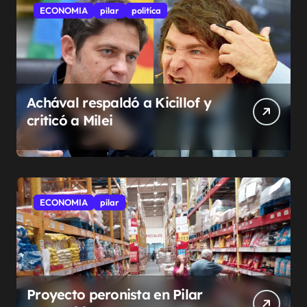
ECONOMIA
pilar
politíca
Achával respaldó a Kicillof y
criticó a Milei
ECONOMIA
pilar
Proyecto peronista en Pilar