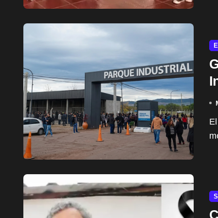
E
G
I
El Parque Industrial de Pilar atraviesa su peor
mo
S
C