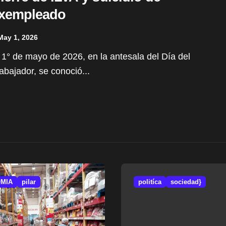
xempleado
May 1, 2026
abajador, se conoció...
MIA
pilar
politíca
sociedad}