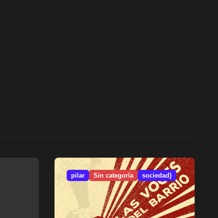
pilar
Sin categoría
sociedad}