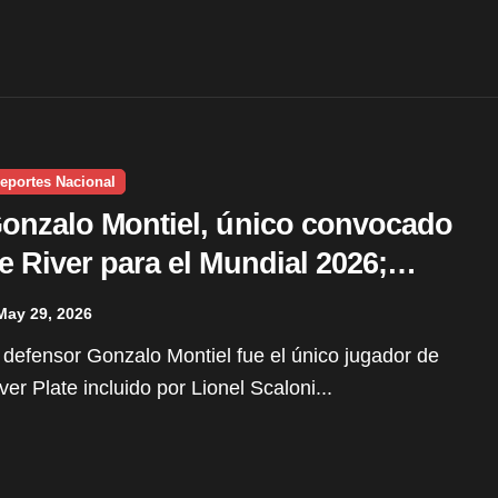
eportes Nacional
onzalo Montiel, único convocado
e River para el Mundial 2026;
arcos Acuña, afuera
May 29, 2026
ver Plate incluido por Lionel Scaloni...