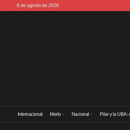
Skip
6 de agosto de 2026
to
content
Internacional
Merlo
Nacional
Pilar y la UBA: