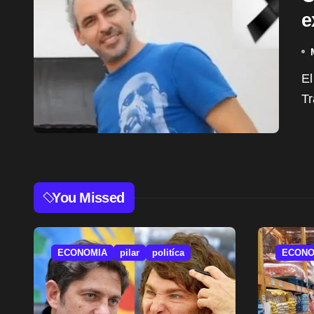
e
El 1° de mayo de 2026, en la antesala del Día del
Tr
You Missed
ECONOMIA
pilar
politíca
ECONO