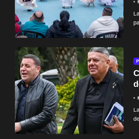
La Municipalidad de Pilar invitó a toda la comunidad a
pa
P
C
d
La Cámara Federal de Casación Penal anuló el envío
de