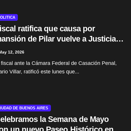
OLITICA
iscal ratifica que causa por
ansión de Pilar vuelve a Justicia
orteña
May 12, 2026
rio Villar, ratificó este lunes que...
IUDAD DE BUENOS AIRES
elebramos la Semana de Mayo
on un nuevo Paseo Histórico en