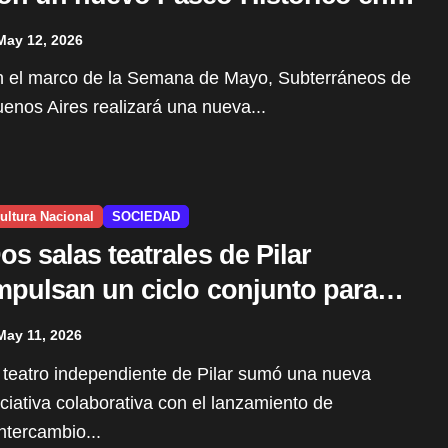
las Brujas”
May 12, 2026
enos Aires realizará una nueva...
ultura Nacional
SOCIEDAD
os salas teatrales de Pilar
mpulsan un ciclo conjunto para
ortalecer la escena independiente
May 11, 2026
iciativa colaborativa con el lanzamiento de
ntercambio...