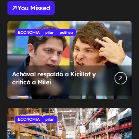
You Missed
ECONOMIA
pilar
politíca
Achával respaldó a Kicillof y
criticó a Milei
ECONOMIA
pilar