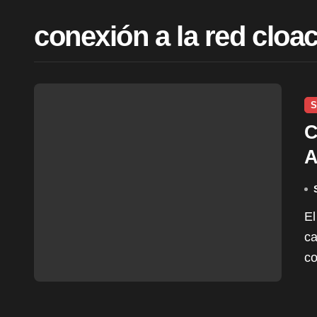
conexión a la red cloac
S
C
A
C
F
El trabajo consistirá en la excavación, colocación de
ca
co