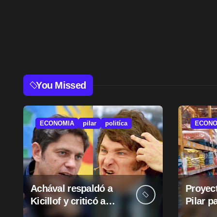
You Missed
ECONOMIA
pilar
politíca
ECONO
Achával respaldó a
Proyect
Kicillof y criticó a
Pilar p
Milei
suba d