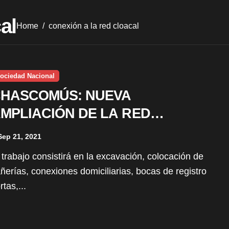
al
Home
conexión a la red cloacal
ociedad Nacional
HASCOMÚS: NUEVA
MPLIACIÓN DE LA RED
LOACAL BENEFICIARÁ A 46
Sep 21, 2021
AMILIAS DEL BARRIO FÁTIMA
ñerías, conexiones domiciliarias, bocas de registro
rtas,...