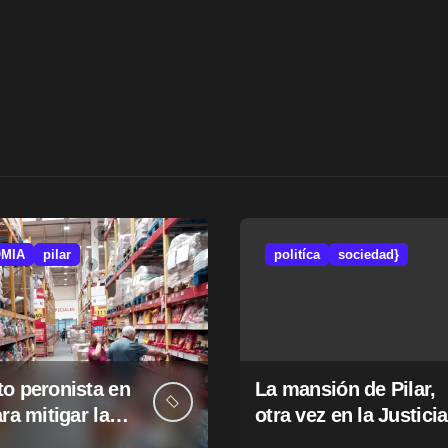
MIA
pilar
politíca
sociedad}
o peronista en
La mansión de Pilar,
ara mitigar la
otra vez en la Justicia
e tasas