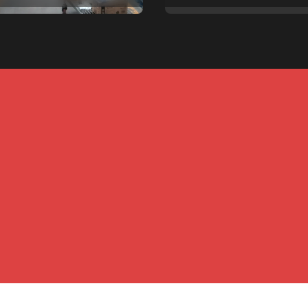
pales
Copyright © All rights reserved
|
Newspaperup
by
Themeansar
.