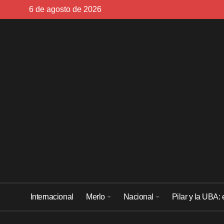
Skip
6 de agosto de 2026
to
content
Internacional
Merlo
Nacional
Pilar y la UBA: