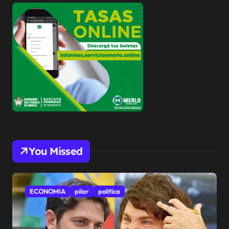
You Missed
ECONOMIA
pilar
politíca