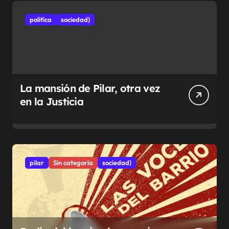
politíca
sociedad}
La mansión de Pilar, otra vez
en la Justicia
pilar
Sin categoría
sociedad}