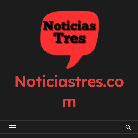
Skip
to
content
Noticiastres.co
m