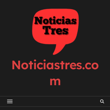
Skip
to
content
Noticiastres.co
m