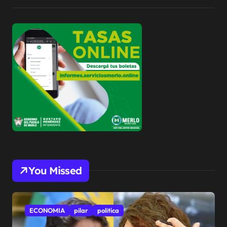
You Missed
ECONOMIA
pilar
politíca