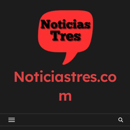
Skip
to
content
Noticiastres.co
m