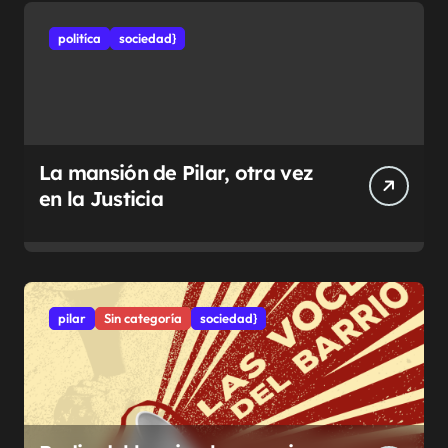
politíca
sociedad}
La mansión de Pilar, otra vez
en la Justicia
pilar
Sin categoría
sociedad}