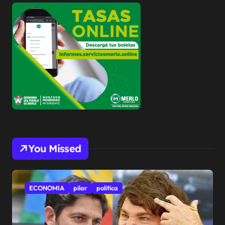
You Missed
ECONOMIA
pilar
politíca