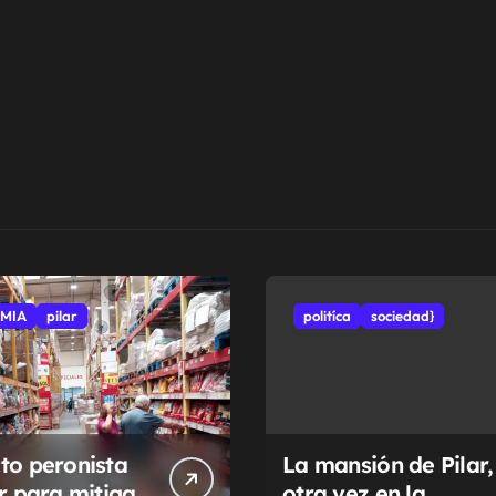
MIA
pilar
politíca
sociedad}
to peronista
La mansión de Pilar,
ar para mitigar
otra vez en la