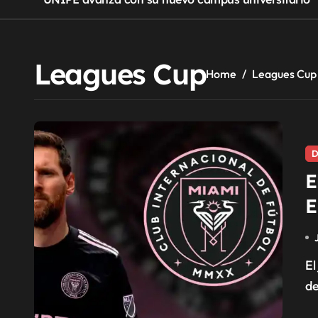
Leagues Cup
Home
Leagues Cup
D
E
E
El jugador argentino debutará en Estados Unidos luego
de