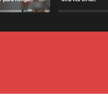
a de tasas
Justicia
pales