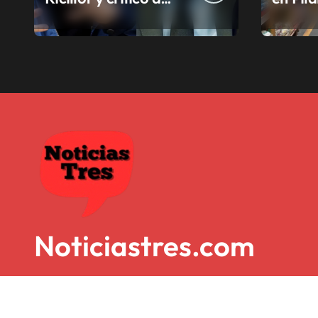
Milei
la sub
munici
Noticiastres.com