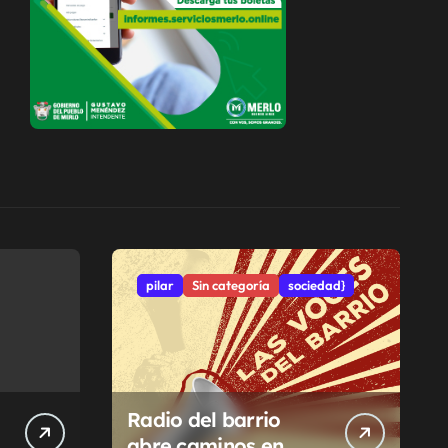
pilar
Sin categoría
sociedad}
Radio del barrio
abre caminos en