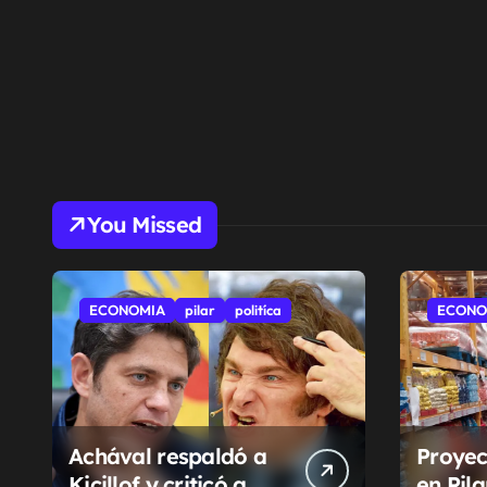
You Missed
ECONOMIA
pilar
politíca
ECONO
Achával respaldó a
Proyec
Kicillof y criticó a
en Pil