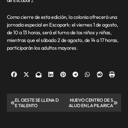
de Escobar).
Como cierre de esta edición, la colonia ofrecerá una
jornada especial en Escopark: el viernes 1 de agosto,
de 10 a 13 horas, será el turno de los niños y niñas,
mientras que el sábado 2 de agosto, de 14 a 17 horas,
participarán los adultos mayores.
N
EL OESTE SE LLENA D
NUEVO CENTRO DE S
E TALENTO
ALUD EN LA PILARICA
a
v
e