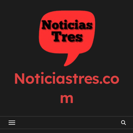
Skip
to
content
Noticiastres.co
m