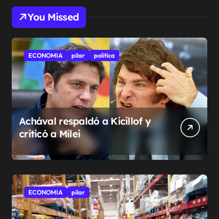
You Missed
ECONOMIA
pilar
politíca
Achával respaldó a Kicillof y
criticó a Milei
ECONOMIA
pilar