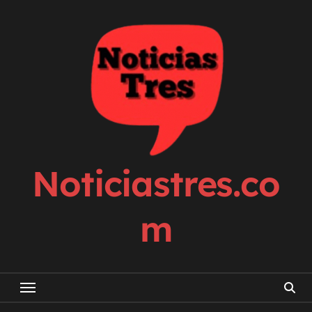
Skip
to
content
Noticiastres.co
m