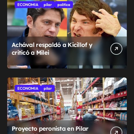
ECONOMIA
pilar
politíca
Achával respaldó a Kicillof y
criticó a Milei
ECONOMIA
pilar
Proyecto peronista en Pilar