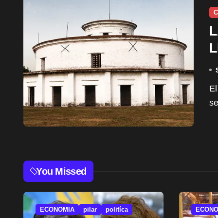
C
L
L
El Colegio Militar de la Nación ubicado en El Palomar
se
You Missed
ECONOMIA
pilar
politíca
ECONO