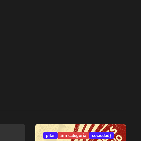
pilar
Sin categoría
sociedad}