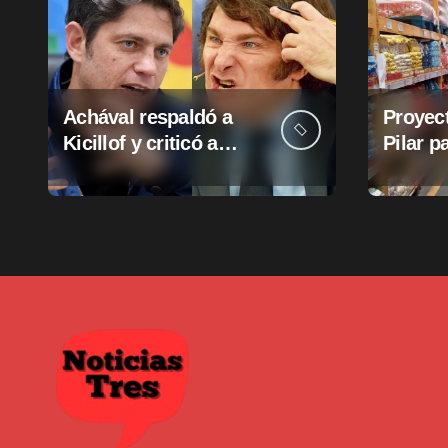
Achával respaldó a
Proyect
Kicillof y criticó a
Pilar p
Milei
suba d
munici