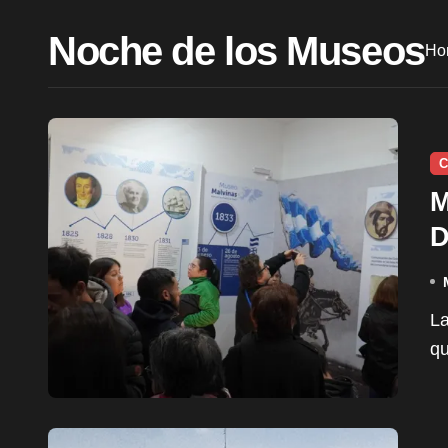
Noche de los Museos
Ho
C
M
D
La Noche de los Museos es un evento cultural en la
qu