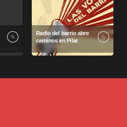
Radio del barrio abre
caminos en Pilar