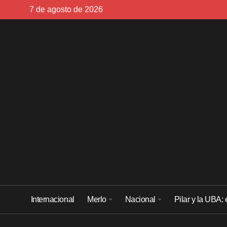
Skip
7 de agosto de 2026
to
content
Internacional
Merlo
Nacional
Pilar y la UBA: