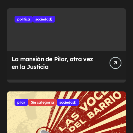
politíca
sociedad}
La mansión de Pilar, otra vez
en la Justicia
pilar
Sin categoría
sociedad}