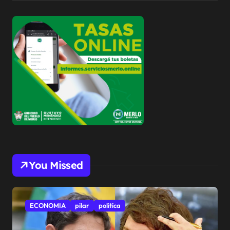
You Missed
ECONOMIA
pilar
politíca