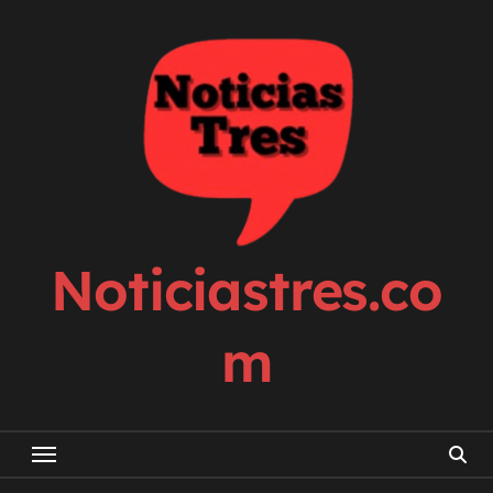
Skip
to
content
Noticiastres.co
m