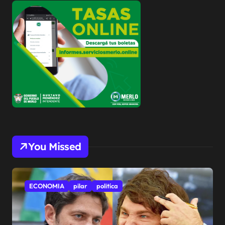
You Missed
ECONOMIA
pilar
politíca