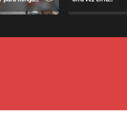
a de tasas
Justicia
pales