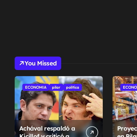
You Missed
ECONOMIA
pilar
politíca
ECONO
Achával respaldó a
Proyec
Kicillof y criticó a
en Pil