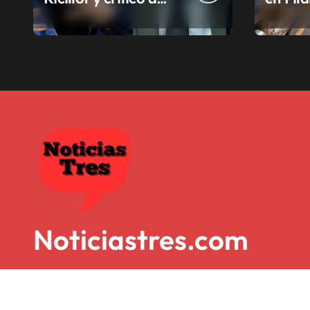
Milei
la sub
munici
Noticiastres.com