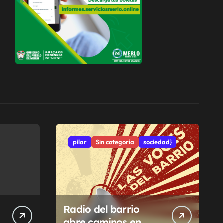
pilar
Sin categoría
sociedad}
Radio del barrio
abre caminos en