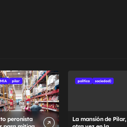
MIA
pilar
politíca
sociedad}
to peronista
La mansión de Pilar,
ar para mitigar
otra vez en la