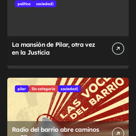
politíca
sociedad}
La mansión de Pilar, otra vez
en la Justicia
pilar
Sin categoría
sociedad}
Radio del barrio abre caminos