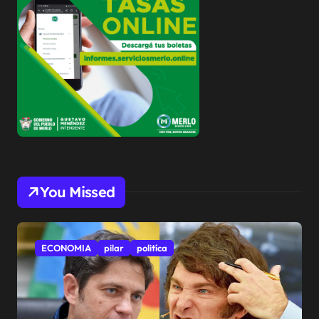
You Missed
ECONOMIA
pilar
politíca