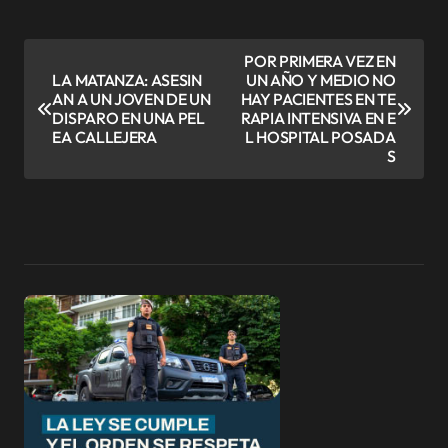
N
POR PRIMERA VEZ EN
LA MATANZA: ASESIN
UN AÑO Y MEDIO NO
a
AN A UN JOVEN DE UN
HAY PACIENTES EN TE
v
DISPARO EN UNA PEL
RAPIA INTENSIVA EN E
EA CALLEJERA
L HOSPITAL POSADA
e
S
g
a
c
i
ó
n
d
e