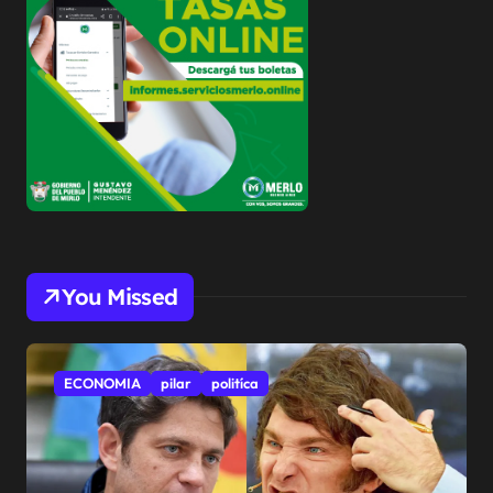
You Missed
ECONOMIA
pilar
politíca