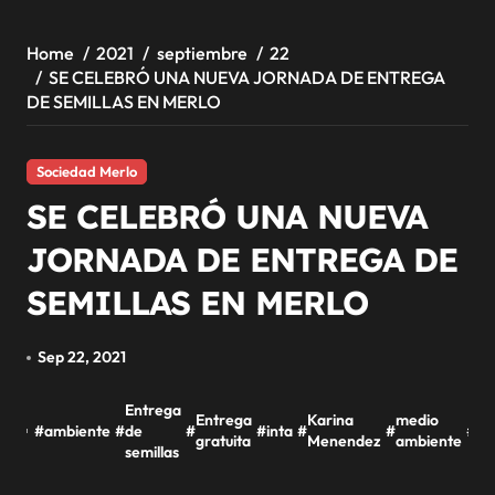
Home
2021
septiembre
22
SE CELEBRÓ UNA NUEVA JORNADA DE ENTREGA
DE SEMILLAS EN MERLO
Sociedad Merlo
SE CELEBRÓ UNA NUEVA
JORNADA DE ENTREGA DE
SEMILLAS EN MERLO
Sep 22, 2021
Entrega
Entrega
Karina
medio
#
ambiente
#
de
#
#
inta
#
#
#
Me
gratuita
Menendez
ambiente
semillas