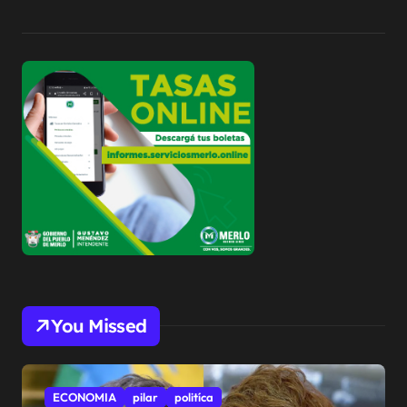
You Missed
ECONOMIA
pilar
politíca