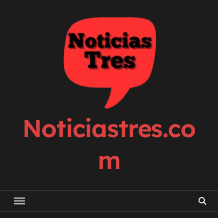
Skip
to
content
Noticiastres.co
m