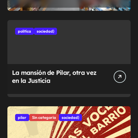
municipales
politíca
sociedad}
La mansión de Pilar, otra vez
en la Justicia
pilar
Sin categoría
sociedad}