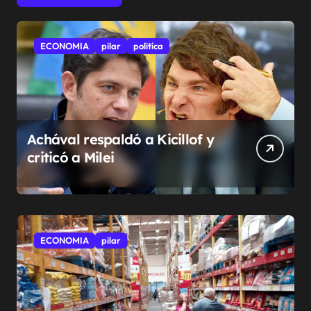
ECONOMIA
pilar
politíca
Achával respaldó a Kicillof y
criticó a Milei
ECONOMIA
pilar