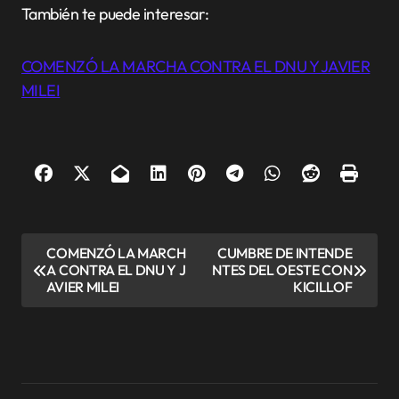
También te puede interesar:
COMENZÓ LA MARCHA CONTRA EL DNU Y JAVIER
MILEI
N
COMENZÓ LA MARCH
CUMBRE DE INTENDE
A CONTRA EL DNU Y J
NTES DEL OESTE CON
a
AVIER MILEI
KICILLOF
v
e
g
a