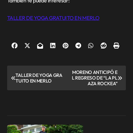
También te puede interesar:
TALLER DE YOGA GRATUITO EN MERLO
N
MORENO ANTICIPÓ E
TALLER DE YOGA GRA
L REGRESO DE “LA PL
a
TUITO EN MERLO
AZA ROCKEA”
v
e
g
a
c