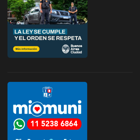
i
ó
n
d
e
e
n
t
r
a
d
a
s