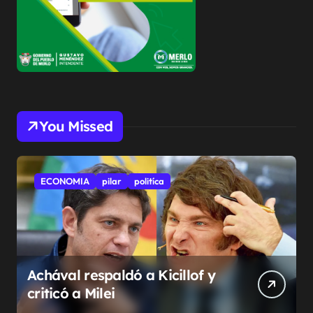
You Missed
ECONOMIA
pilar
politíca
Achával respaldó a Kicillof y
criticó a Milei