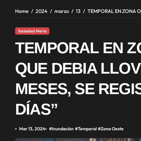
Home
2024
marzo
13
TEMPORAL EN ZONA OE
Sociedad Merlo
TEMPORAL EN Z
QUE DEBIA LLOV
MESES, SE REGI
DÍAS”
Mar 13, 2024
#
Inundación
#
Temporal
#
Zona Oeste