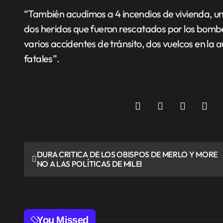
“También acudimos a 4 incendios de vivienda, un
dos heridos que fueron rescatados por los bombe
varios accidentes de tránsito, dos vuelcos en la a
fatales”.
N
DURA CRITICA DE LOS OBISPOS DE MERLO Y MORE
NO A LAS POLÍTICAS DE MILEI
a
v
e
You Missed