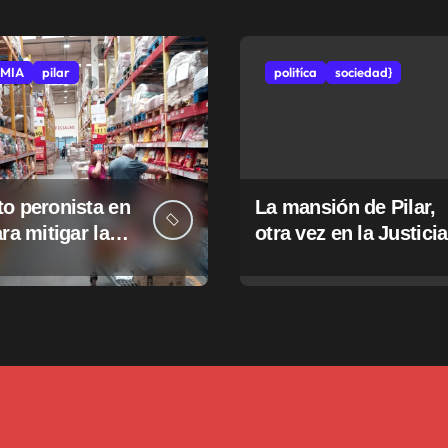
MIA
pilar
politíca
sociedad}
o peronista en
La mansión de Pilar,
ara mitigar la
otra vez en la Justicia
e tasas
pales