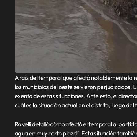
A raíz del temporal que afectó notablemente la región metropolitana de la provincia de Buenos Aires,
los municipios del oeste se vieron perjudicados. E
exento de estas situaciones. Ante esto, el director 
cuál es la situación actual en el distrito, luego del
Ravelli detalló cómo afectó el temporal al part
agua en muy corto plazo”. Esta situación también