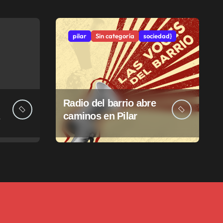
pilar
Sin categoría
sociedad}
Radio del barrio abre
caminos en Pilar