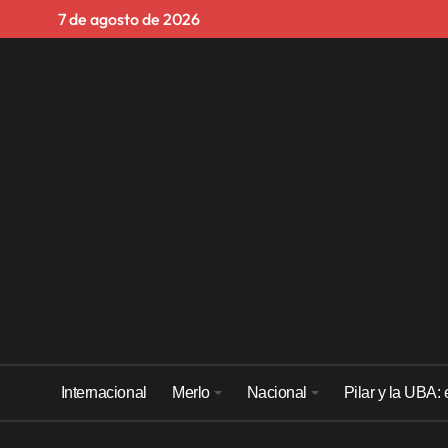
Skip
7 de agosto de 2026
to
content
Internacional
Merlo
Nacional
Pilar y la UBA: