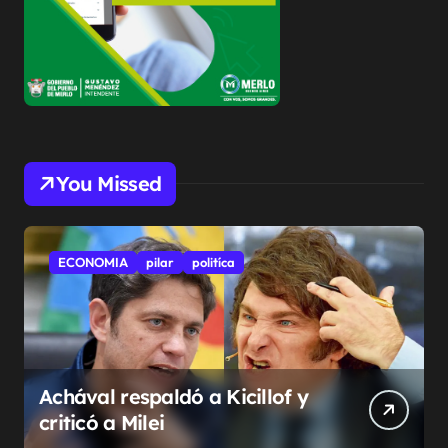
You Missed
ECONOMIA
pilar
politíca
Achával respaldó a Kicillof y
criticó a Milei