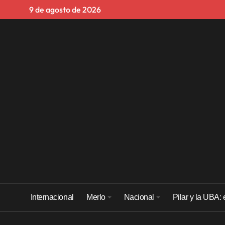
Skip
9 de agosto de 2026
to
content
Internacional
Merlo
Nacional
Pilar y la UBA: