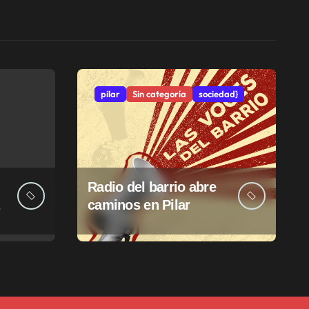
pilar
Sin categoría
sociedad}
Radio del barrio abre
caminos en Pilar