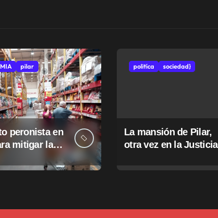
MIA
pilar
politíca
sociedad}
o peronista en
La mansión de Pilar,
ara mitigar la
otra vez en la Justicia
e tasas
pales