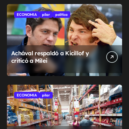
ECONOMIA
pilar
politíca
Achával respaldó a Kicillof y
criticó a Milei
ECONOMIA
pilar