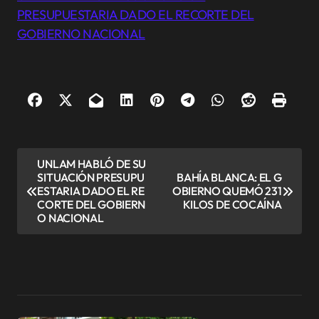
PRESUPUESTARIA DADO EL RECORTE DEL
GOBIERNO NACIONAL
N
UNLAM HABLÓ DE SU
SITUACIÓN PRESUPU
BAHÍA BLANCA: EL G
a
ESTARIA DADO EL RE
OBIERNO QUEMÓ 231
v
CORTE DEL GOBIERN
KILOS DE COCAÍNA
O NACIONAL
e
g
a
c