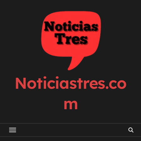
Skip
to
content
Noticiastres.co
m