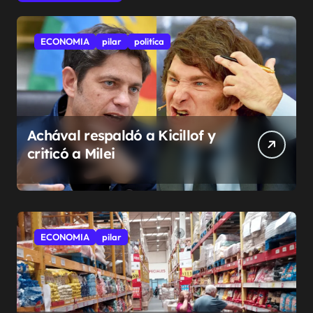
ECONOMIA
pilar
politíca
Achával respaldó a Kicillof y
criticó a Milei
ECONOMIA
pilar