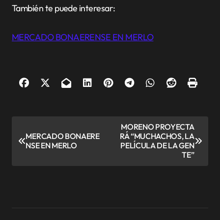
También te puede interesar:
MERCADO BONAERENSE EN MERLO
N
MORENO PROYECTA
MERCADO BONAERE
RÁ “MUCHACHOS, LA
a
NSE EN MERLO
PELÍCULA DE LA GEN
v
TE”
e
g
a