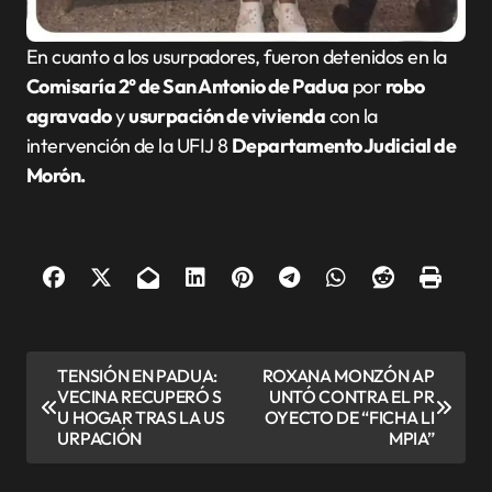
En cuanto a los usurpadores, fueron detenidos en la
Comisaría 2° de San Antonio de Padua
por
robo
agravado
y
usurpación de vivienda
con la
intervención de la UFIJ 8
Departamento Judicial de
Morón.
N
TENSIÓN EN PADUA:
ROXANA MONZÓN AP
VECINA RECUPERÓ S
UNTÓ CONTRA EL PR
a
U HOGAR TRAS LA US
OYECTO DE “FICHA LI
v
URPACIÓN
MPIA”
e