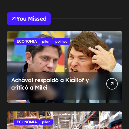
You Missed
ECONOMIA
pilar
politíca
Achával respaldó a Kicillof y
criticó a Milei
ECONOMIA
pilar