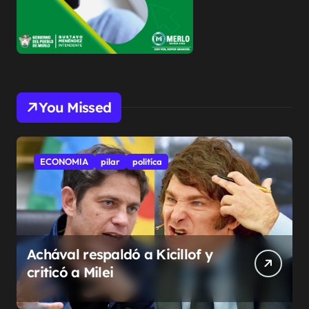
You Missed
ECONOMIA
pilar
politíca
Achával respaldó a Kicillof y
criticó a Milei