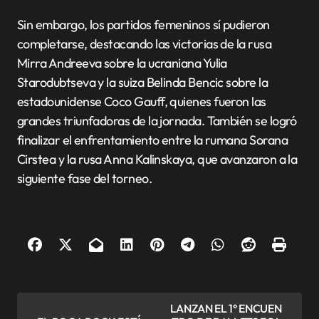
Sin embargo, los partidos femeninos sí pudieron
completarse, destacando las victorias de la rusa
Mirra Andreeva sobre la ucraniana Yulia
Starodubtseva y la suiza Belinda Bencic sobre la
estadounidense Coco Gauff, quienes fueron las
grandes triunfadoras de la jornada. También se logró
finalizar el enfrentamiento entre la rumana Sorana
Cirstea y la rusa Anna Kalinskaya, que avanzaron a la
siguiente fase del torneo.
N
LANZAN EL 1° ENCUEN