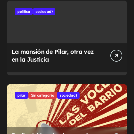
politíca
sociedad}
La mansión de Pilar, otra vez
en la Justicia
pilar
Sin categoría
sociedad}