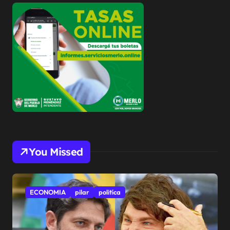
You Missed
ECONOMIA
pilar
politíca