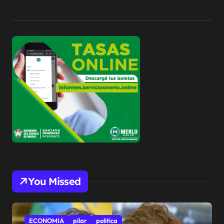
You Missed
ECONOMIA
pilar
politíca