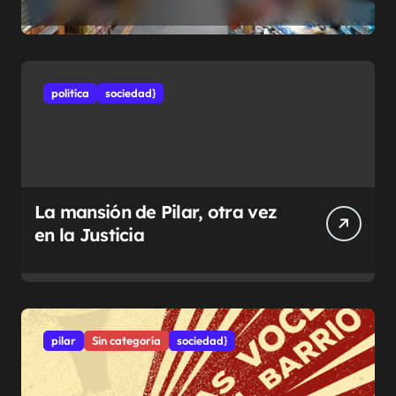
municipales
politíca
sociedad}
La mansión de Pilar, otra vez
en la Justicia
pilar
Sin categoría
sociedad}