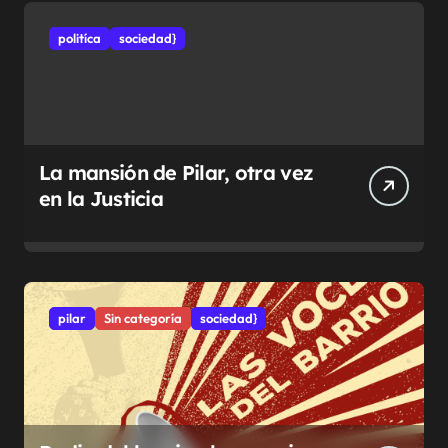
politíca
sociedad}
La mansión de Pilar, otra vez
en la Justicia
pilar
Sin categoría
sociedad}