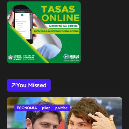
You Missed
ECONOMIA
pilar
politíca