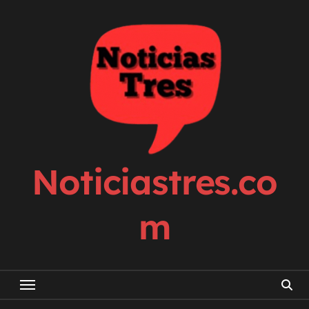
Skip
to
content
Noticiastres.co
m