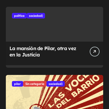
politíca
sociedad}
La mansión de Pilar, otra vez
en la Justicia
pilar
Sin categoría
sociedad}