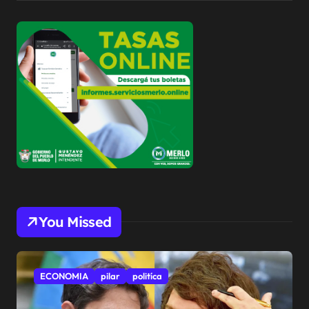
You Missed
ECONOMIA
pilar
politíca