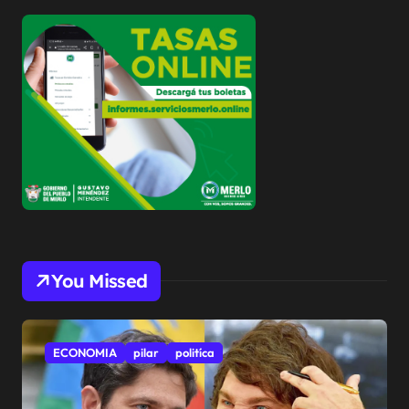
You Missed
ECONOMIA
pilar
politíca