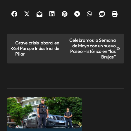
N
Celebramos la Semana
Grave crisis laboral en
de Mayo con un nuevo
a
el Parque Industrial de
Paseo Histórico en “las
Pilar
v
Brujas”
e
g
a
c
i
ó
n