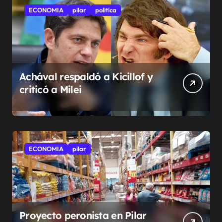
ECONOMIA
pilar
politíca
Achával respaldó a Kicillof y
criticó a Milei
ECONOMIA
pilar
Proyecto peronista en Pilar