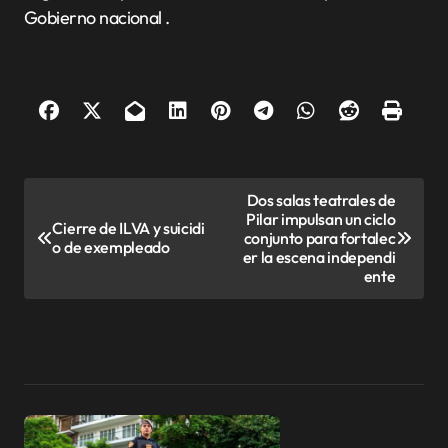
Gobierno nacional
.
N
Dos salas teatrales de
Pilar impulsan un ciclo
a
Cierre de ILVA y suicidi
conjunto para fortalec
o de exempleado
v
er la escena independi
ente
e
g
a
c
i