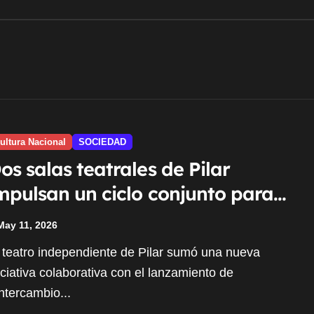
ultura Nacional
SOCIEDAD
os salas teatrales de Pilar
mpulsan un ciclo conjunto para
ortalecer la escena
May 11, 2026
ndependiente
iciativa colaborativa con el lanzamiento de
ntercambio...