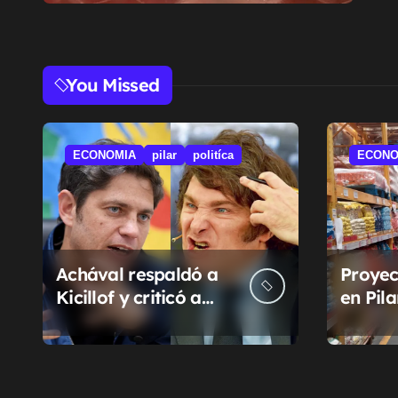
You Missed
ECONOMIA
pilar
politíca
ECONO
Achával respaldó a
Proyec
Kicillof y criticó a
en Pil
Milei
la sub
munici