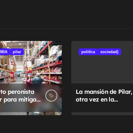
MIA
pilar
politíca
sociedad}
to peronista
La mansión de Pilar,
ar para mitigar
otra vez en la
a de tasas
Justicia
pales