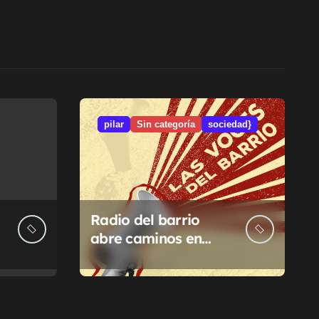
pilar
Sin categoría
sociedad}
Radio del barrio
abre caminos en
Pilar