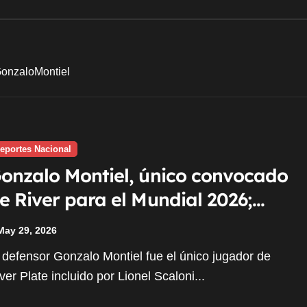
onzaloMontiel
eportes Nacional
onzalo Montiel, único convocado
e River para el Mundial 2026;
arcos Acuña, afuera
May 29, 2026
ver Plate incluido por Lionel Scaloni...