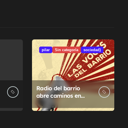
pilar
Sin categoría
sociedad}
Radio del barrio
abre caminos en
Pilar