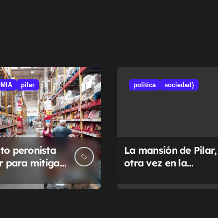
MIA
pilar
politíca
sociedad}
to peronista
La mansión de Pilar,
ar para mitigar
otra vez en la
a de tasas
Justicia
pales