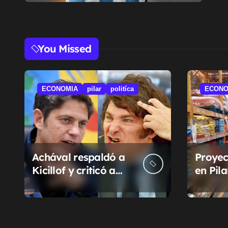
You Missed
ECONOMIA
pilar
politíca
ECONO
Achával respaldó a
Proyec
Kicillof y criticó a
en Pil
Milei
la sub
munici