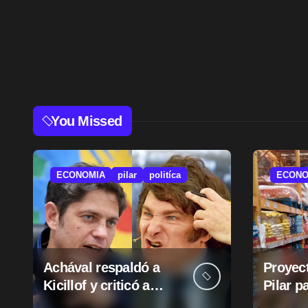
You Missed
ECONOMIA
pilar
politíca
ECONO
Achával respaldó a
Proyect
Kicillof y criticó a
Pilar p
Milei
suba d