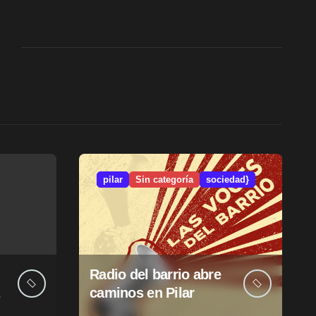
pilar
Sin categoría
sociedad}
Radio del barrio abre
caminos en Pilar