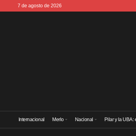
Skip
7 de agosto de 2026
to
content
Internacional
Merlo
Nacional
Pilar y la UBA: