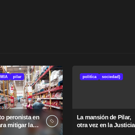
MIA
pilar
politíca
sociedad}
o peronista en
La mansión de Pilar,
ara mitigar la
otra vez en la Justicia
e tasas