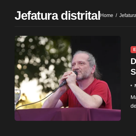
Jefatura distrital
Home
Jefatura
E
D
S
Más de 250 instituciones se reunieron en una jornada
de