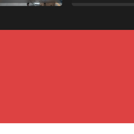
pales
Copyright © All rights reserved
|
Newspaperup
by
Themeansar
.