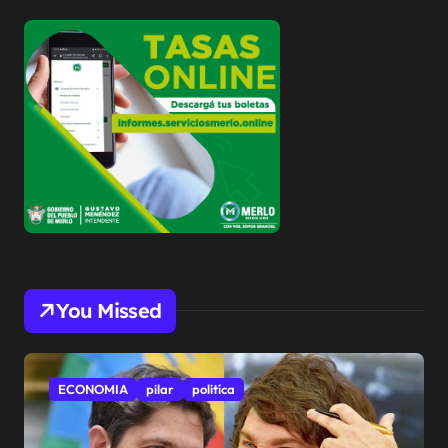
You Missed
ECONOMIA
pilar
politíca