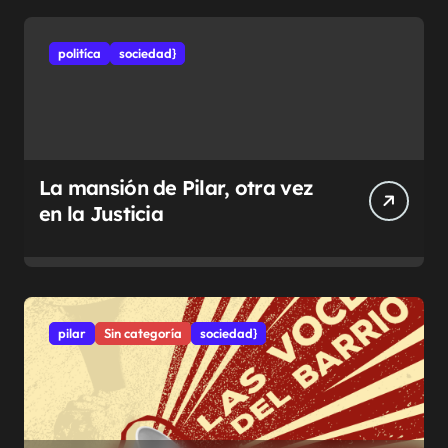
politíca
sociedad}
La mansión de Pilar, otra vez
en la Justicia
pilar
Sin categoría
sociedad}