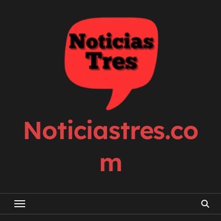
Skip
to
content
Noticiastres.co
m