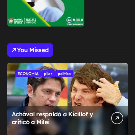
You Missed
ECONOMIA
pilar
politíca
Achával respaldó a Kicillof y
criticó a Milei