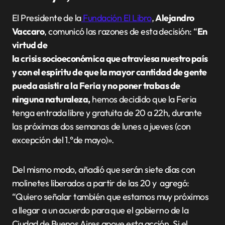
El Presidente de la
Fundación El Libro
,
Alejandro
Vaccaro
, comunicó las razones de esta decisión: “
En
virtud de
la crisis socioeconómica que atraviesa nuestro país
y con el espíritu de que la mayor cantidad de gente
pueda asistir a la Feria y no poner trabas de
ninguna naturaleza,
hemos decidido que la Feria
tenga entrada libre y gratuita de 20 a 22h, durante
las próximas dos semanas de lunes a jueves (con
excepción del 1.°de mayo)».
Del mismo modo, añadió que serán siete días con
molinetes liberados a partir de las 20 y agregó:
“Quiero señalar también que estamos muy próximos
a llegar a un acuerdo para que el gobierno de la
Ciudad de Buenos Aires apoye esta acción. Si el